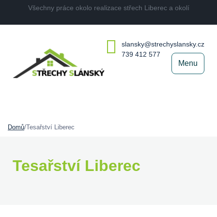
Všechny práce okolo realizace střech Liberec a okolí
slansky@strechyslansky.cz
739 412 577
Menu
Domů
/
Tesařství Liberec
Tesařství Liberec