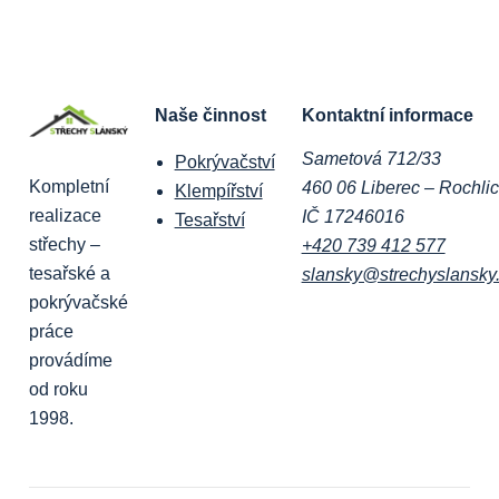
Naše činnost
Kontaktní informace
Sametová 712/33
Pokrývačství
Kompletní
460 06 Liberec – Rochli
Klempířství
realizace
IČ 17246016
Tesařství
střechy –
+420 739 412 577
tesařské a
slansky@strechyslansky
pokrývačské
práce
provádíme
od roku
1998.