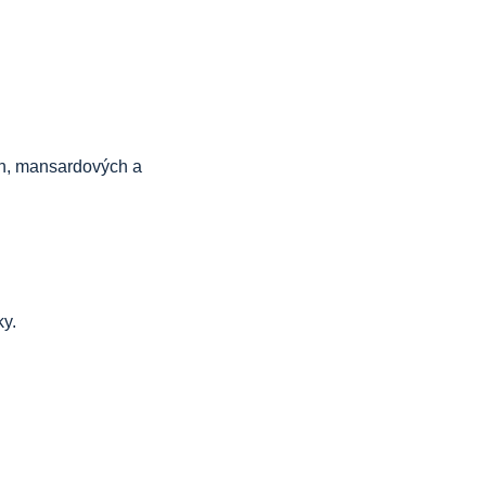
ých, mansardových a
ky.