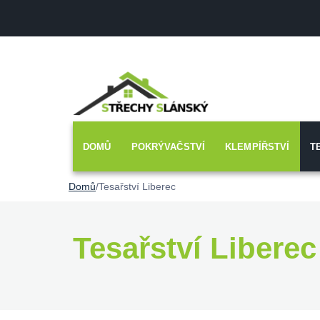
DOMŮ
POKRÝVAČSTVÍ
KLEMPÍŘSTVÍ
T
Domů
/
Tesařství Liberec
Tesařství Liberec