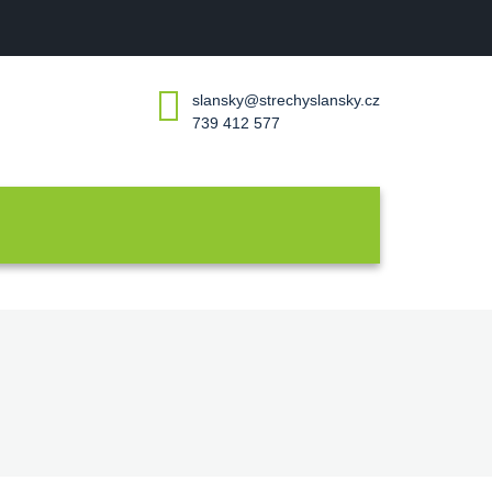
slansky@strechyslansky.cz
739 412 577