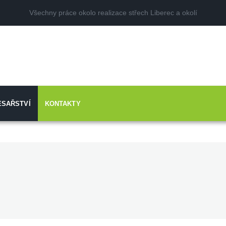
Všechny práce okolo realizace střech Liberec a okolí
ESAŘSTVÍ
KONTAKTY