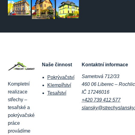
Naše činnost
Kontaktní informace
Sametová 712/33
Pokrývačství
Kompletní
460 06 Liberec – Rochli
Klempířství
realizace
IČ 17246016
Tesařství
střechy –
+420 739 412 577
tesařské a
slansky@strechyslansky
pokrývačské
práce
provádíme