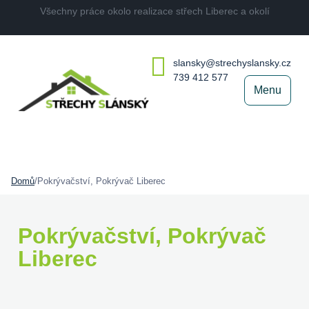
Všechny práce okolo realizace střech Liberec a okolí
slansky@strechyslansky.cz
739 412 577
Menu
Domů
/
Pokrývačství, Pokrývač Liberec
Pokrývačství, Pokrývač
Liberec