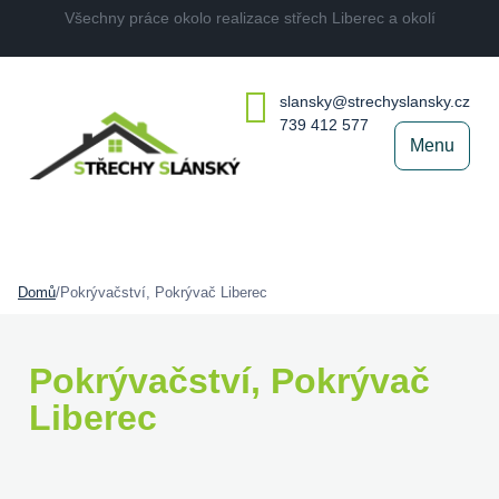
Všechny práce okolo realizace střech Liberec a okolí
slansky@strechyslansky.cz
739 412 577
Menu
Domů
/
Pokrývačství, Pokrývač Liberec
Pokrývačství, Pokrývač
Liberec