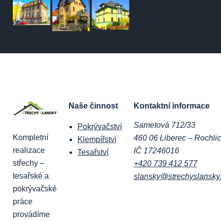
Naše činnost
Kontaktní informace
Sametová 712/33
Pokrývačství
Kompletní
460 06 Liberec – Rochli
Klempířství
realizace
IČ 17246016
Tesařství
střechy –
+420 739 412 577
tesařské a
slansky@strechyslansky
pokrývačské
práce
provádíme